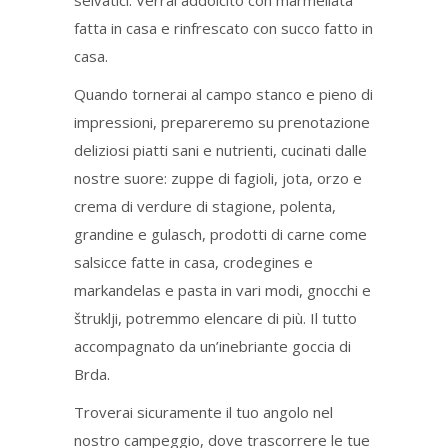
selvatici. Verrai addolcito con marmellata
fatta in casa e rinfrescato con succo fatto in
casa.
Quando tornerai al campo stanco e pieno di
impressioni, prepareremo su prenotazione
deliziosi piatti sani e nutrienti, cucinati dalle
nostre suore: zuppe di fagioli, jota, orzo e
crema di verdure di stagione, polenta,
grandine e gulasch, prodotti di carne come
salsicce fatte in casa, crodegines e
markandelas e pasta in vari modi, gnocchi e
štruklji, potremmo elencare di più. Il tutto
accompagnato da un’inebriante goccia di
Brda.
Troverai sicuramente il tuo angolo nel
nostro campeggio, dove trascorrere le tue