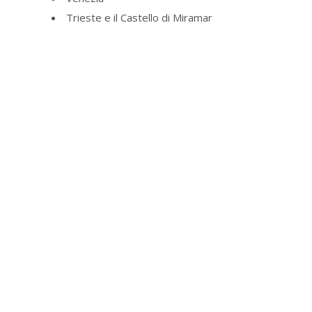
Trieste e il Castello di Miramar
Semplicità, Eleganza
&
Camere Spaziose e
Confortevoli
Goriška Brda il