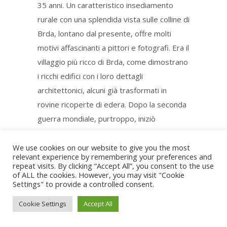
35 anni. Un caratteristico insediamento
rurale con una splendida vista sulle colline di
Brda, lontano dal presente, offre molti
motivi affascinanti a pittori e fotografi. Era il
villaggio più ricco di Brda, come dimostrano
i ricchi edifici con i loro dettagli
architettonici, alcuni già trasformati in
rovine ricoperte di edera. Dopo la seconda
guerra mondiale, purtroppo, iniziò
l’emigrazione degli abitanti verso le città
più grandi della regione di Goriška e verso
We use cookies on our website to give you the most
relevant experience by remembering your preferences and
la costa. Il villaggio stava per subire dei
repeat visits. By clicking “Accept All”, you consent to the use
of ALL the cookies. However, you may visit "Cookie
lavori di ristrutturazione, poiché
Settings" to provide a controlled consent.
intendevano filmare un reality show di
livello mondiale qui, ma tutto si è schiantato
Cookie Settings
Accept All
sulla proprietà del villaggio. Una tipica e